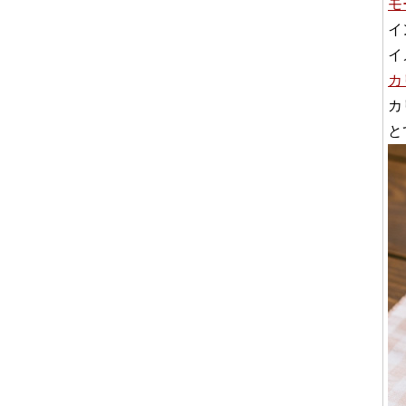
モ
イ
イ
カ
カ
と