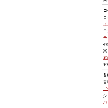
コ
コ
イ
モ
モ
4
楽
武
有
苦
苦
ゴ
少
パ