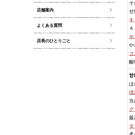
そ
店舗案内
ぜ
キ
よくある質問
Ａ
ホ
店長のひとりごと
や
コ
酸
甘
ほ
倶
当
グ
最
タ
柔