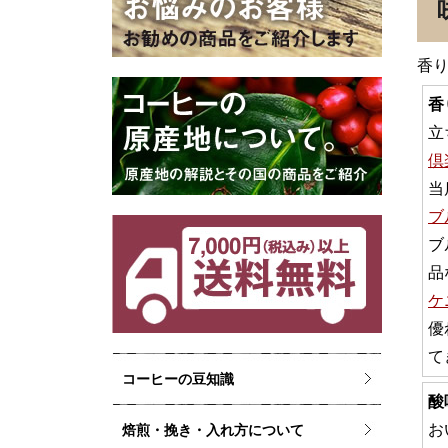
香
香
立
倶
当
ブ
ブ
品
ケ
優
て
コーヒーの豆知識
酸
お
焙煎・挽き・入れ方について