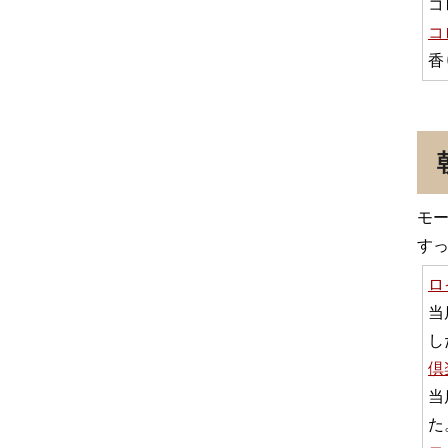
コ
コ
香
モ
す
ロ
当
し
倶
当
た