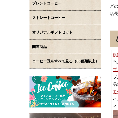
ブレンドコーヒー
ど
店
ストレートコーヒー
オリジナルギフトセット
関連商品
倶
コーヒー豆をすべて見る（65種類以上）
当
ブ
ブ
品
モ
イ
イ