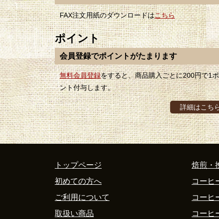
FAX注文用紙のダウンロードは
こちら
ポイント
会員登録でポイントがたまります
無料会員登録
をすると、商品購入ごとに200円で1
ント付与します。
詳細はこち
トップページ
焙煎・
初めての方へ
コーヒ
ご利用について
コーヒ
取扱い商品
コーヒ