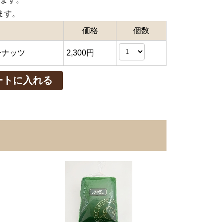
ます。
価格
個数
ューナッツ
2,300円