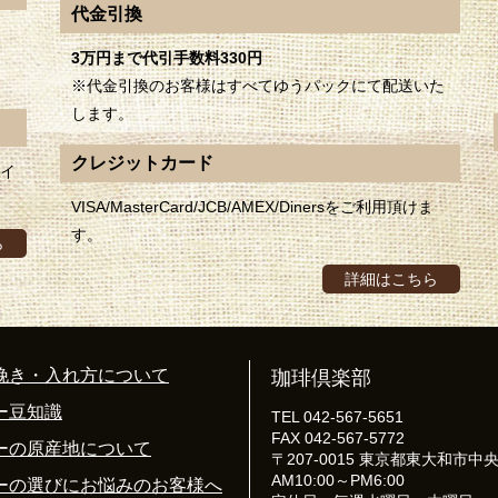
代金引換
3万円まで代引手数料330円
※代金引換のお客様はすべてゆうパックにて配送いた
します。
クレジットカード
ポイ
VISA/MasterCard/JCB/AMEX/Dinersをご利用頂けま
す。
ら
詳細はこちら
挽き・入れ方について
珈琲倶楽部
ー豆知識
TEL 042-567-5651
FAX 042-567-5772
ーの原産地について
〒207-0015 東京都東大和市中央4-
AM10:00～PM6:00
ーの選びにお悩みのお客様へ