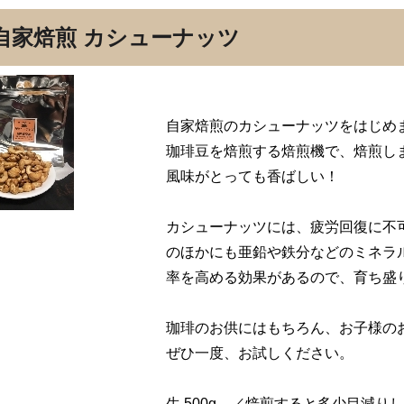
自家焙煎 カシューナッツ
自家焙煎のカシューナッツをはじめ
珈琲豆を焙煎する焙煎機で、焙煎し
風味がとっても香ばしい！
カシューナッツには、疲労回復に不
のほかにも亜鉛や鉄分などのミネラ
率を高める効果があるので、育ち盛
珈琲のお供にはもちろん、お子様の
ぜひ一度、お試しください。
生 500g ／焙煎すると多少目減り