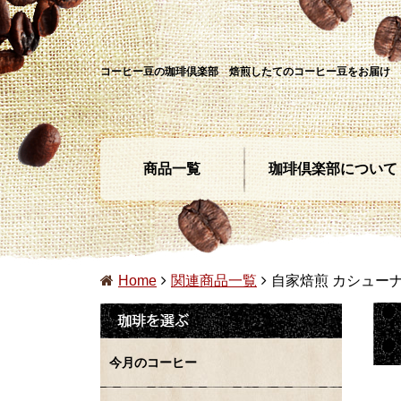
コーヒー豆の珈琲倶楽部 焙煎したてのコーヒー豆をお届け
商品一覧
珈琲倶楽部について
Home
関連商品一覧
自家焙煎 カシュー
今月のコーヒー