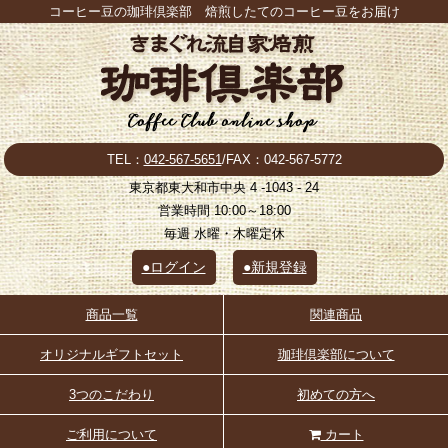
コーヒー豆の珈琲倶楽部 焙煎したてのコーヒー豆をお届け
TEL：
042-567-5651
/FAX：042-567-5772
東京都東大和市中央 4 -1043 - 24
営業時間 10:00～18:00
毎週 水曜・木曜定休
●ログイン
●新規登録
商品一覧
関連商品
オリジナルギフトセット
珈琲倶楽部について
3つのこだわり
初めての方へ
ご利用について
カート