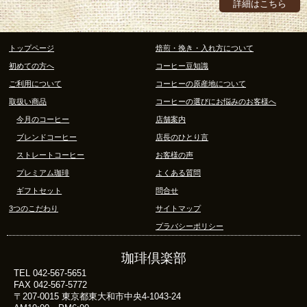
詳細はこちら
トップページ
焙煎・挽き・入れ方について
初めての方へ
コーヒー豆知識
ご利用について
コーヒーの原産地について
取扱い商品
コーヒーの選びにお悩みのお客様へ
今月のコーヒー
店舗案内
ブレンドコーヒー
店長のひとり言
ストレートコーヒー
お客様の声
プレミアム珈琲
よくある質問
ギフトセット
問合せ
3つのこだわり
サイトマップ
プラバシーポリシー
珈琲倶楽部
TEL 042-567-5651
FAX 042-567-5772
〒207-0015 東京都東大和市中央4-1043-24