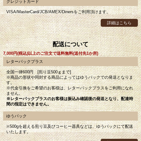
クレジットカード
VISA/MasterCard/JCB/AMEX/Dinersをご利用頂けます。
詳細はこちら
配送について
7,000円(税込)以上のご注文で送料無料(送付先1か所)
レターパックプラス
全国一律600円 [煎り豆500ｇまで]
※商品の形状や同封する商品によってはゆうパックでの発送となりま
す。
※代金引換をご希望のお客様は、レターパックプラスをご利用になれ
ません。
※レターパックプラスのお客様は振込み確認後の発送となり、配達時
間の指定はできません。
ゆうパック
※500gを超える煎り豆及びコーヒー器具などは、ゆうパックにて配送
いたします。