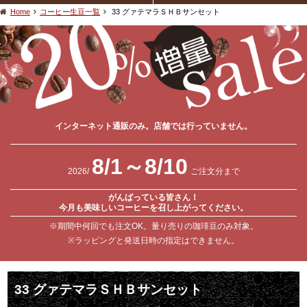
Home
コーヒー生豆一覧
33 グァテマラＳＨＢサンセット
インターネット通販のみ。店舗では行っていません。
8/1～8/10
2026/
ご注文分まで
がんばっている皆さん！
今月も美味しいコーヒーを召し上がってください。
※期間中何回でも注文OK。量り売りの珈琲豆のみ対象。
※ラッピングと発送日時の指定はできません。
33 グァテマラＳＨＢサンセット