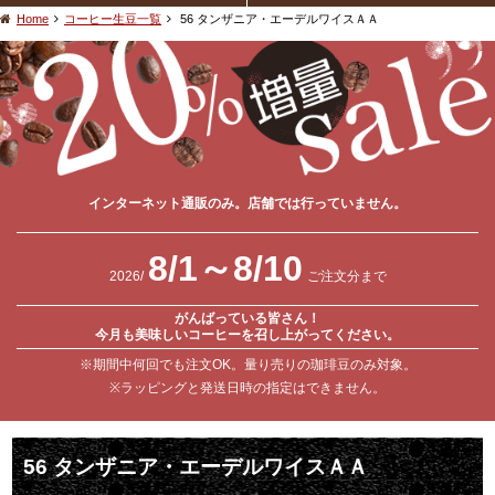
Home
コーヒー生豆一覧
56 タンザニア・エーデルワイスＡＡ
インターネット通販のみ。店舗では行っていません。
8/1～8/10
2026/
ご注文分まで
がんばっている皆さん！
今月も美味しいコーヒーを召し上がってください。
※期間中何回でも注文OK。量り売りの珈琲豆のみ対象。
※ラッピングと発送日時の指定はできません。
56 タンザニア・エーデルワイスＡＡ