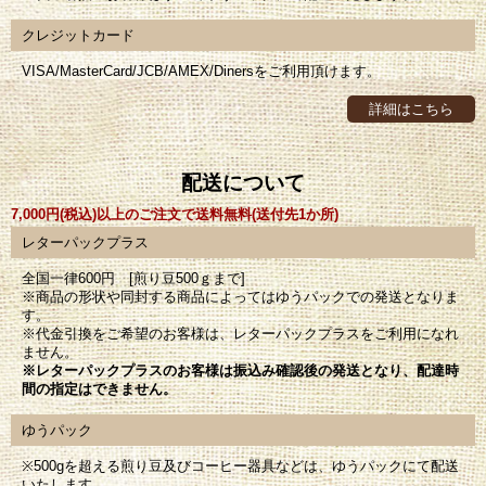
クレジットカード
VISA/MasterCard/JCB/AMEX/Dinersをご利用頂けます。
詳細はこちら
配送について
7,000円(税込)以上のご注文で送料無料(送付先1か所)
レターパックプラス
全国一律600円 [煎り豆500ｇまで]
※商品の形状や同封する商品によってはゆうパックでの発送となりま
す。
※代金引換をご希望のお客様は、レターパックプラスをご利用になれ
ません。
※レターパックプラスのお客様は振込み確認後の発送となり、配達時
間の指定はできません。
ゆうパック
※500gを超える煎り豆及びコーヒー器具などは、ゆうパックにて配送
いたします。