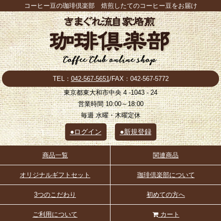
コーヒー豆の珈琲倶楽部 焙煎したてのコーヒー豆をお届け
TEL：
042-567-5651
/FAX：042-567-5772
東京都東大和市中央 4 -1043 - 24
営業時間 10:00～18:00
毎週 水曜・木曜定休
●ログイン
●新規登録
商品一覧
関連商品
オリジナルギフトセット
珈琲倶楽部について
3つのこだわり
初めての方へ
ご利用について
カート