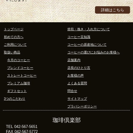
詳細はこちら
トップページ
焙煎・挽き・入れ方について
初めての方へ
コーヒー豆知識
ご利用について
コーヒーの原産地について
取扱い商品
コーヒーの選びにお悩みのお客様へ
今月のコーヒー
店舗案内
ブレンドコーヒー
店長のひとり言
ストレートコーヒー
お客様の声
プレミアム珈琲
よくある質問
ギフトセット
問合せ
3つのこだわり
サイトマップ
プラバシーポリシー
珈琲倶楽部
TEL 042-567-5651
FAX 042-567-5772